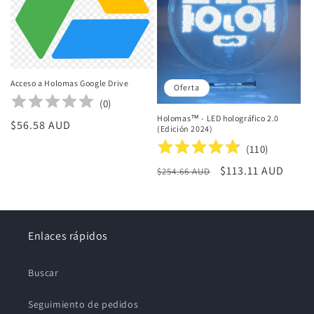
i
ó
n
Acceso a Holomas Google Drive
:
Oferta
(
0
)
Holomas™️ - LED holográfico 2.0
Precio
$56.58 AUD
(Edición 2024)
habitual
(
110
)
Precio
Precio
$113.11 AUD
$254.66 AUD
habitual
de
oferta
Enlaces rápidos
Buscar
Seguimiento de pedidos