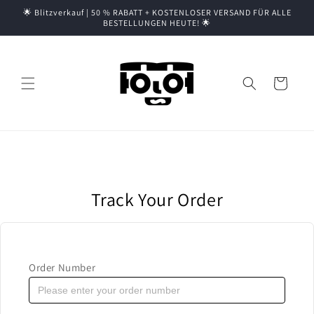
Direkt
🌟 Blitzverkauf | 50 % RABATT + KOSTENLOSER VERSAND FÜR ALLE
zum
BESTELLUNGEN HEUTE! 🌟
Inhalt
Warenkorb
Track Your Order
Order Number